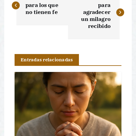
a
para los que
para
no tienen fe
agradecer
v
un milagro
recibido
e
g
Entradas relacionadas
a
c
i
ó
n