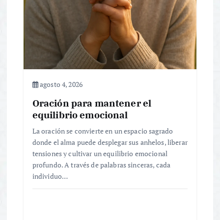
d
e
e
n
agosto 4, 2026
t
Oración para mantener el
equilibrio emocional
r
La oración se convierte en un espacio sagrado
donde el alma puede desplegar sus anhelos, liberar
a
tensiones y cultivar un equilibrio emocional
profundo. A través de palabras sinceras, cada
d
individuo…
a