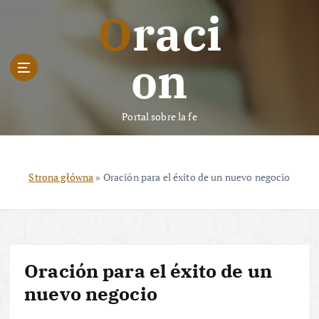
S
Oraci
k
i
p
on
t
o
c
Portal sobre la fe
o
n
t
e
Strona główna
»
Oración para el éxito de un nuevo negocio
n
t
Oración para el éxito de un
nuevo negocio