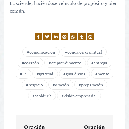
trasciende, haciéndose vehículo de propósito y bien
común.
comunicación
conexión espiritual
corazón
emprendimiento
entrega
Fe
gratitud
guía divina
mente
negocio
oración
preparación
sabiduría
visión empresarial
N
Oración
Oración