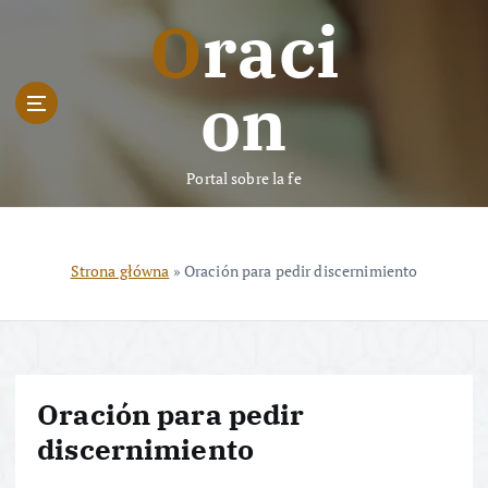
S
Oraci
k
i
p
on
t
o
c
Portal sobre la fe
o
n
t
e
Strona główna
»
Oración para pedir discernimiento
n
t
Oración para pedir
discernimiento