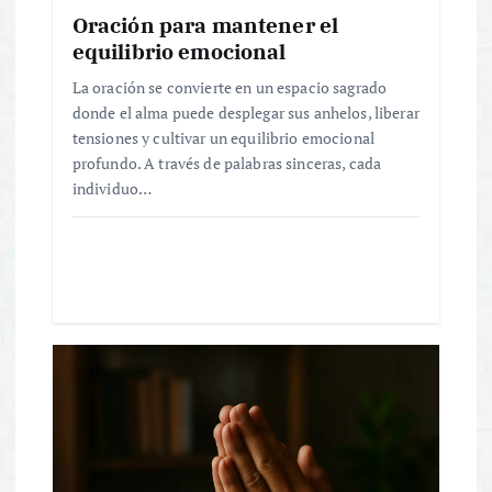
t
Oración para mantener el
r
equilibrio emocional
La oración se convierte en un espacio sagrado
a
donde el alma puede desplegar sus anhelos, liberar
tensiones y cultivar un equilibrio emocional
d
profundo. A través de palabras sinceras, cada
individuo…
a
s