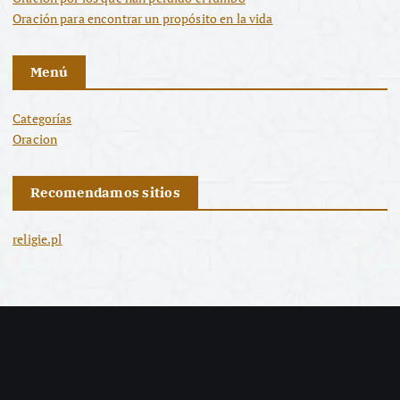
Oración para encontrar un propósito en la vida
Menú
Categorías
Oracion
Recomendamos sitios
religie.pl