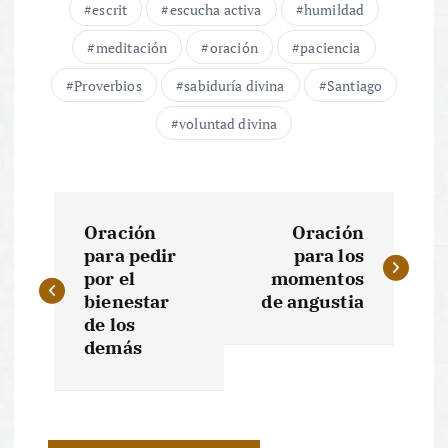
escrit
escucha activa
humildad
meditación
oración
paciencia
Proverbios
sabiduría divina
Santiago
voluntad divina
N
Oración
Oración
a
para pedir
para los
por el
momentos
v
bienestar
de angustia
de los
e
demás
g