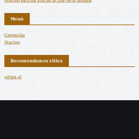
Oración para dar gracias al final de la semana
Menú
Categorías
Oracion
Recomendamos sitios
religie.pl