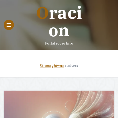
S
Oraci
k
i
p
on
t
o
c
Portal sobre la fe
o
n
t
e
Strona główna
»
advers
n
t