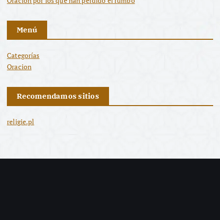
Oración por los que han perdido el rumbo
Menú
Categorías
Oracion
Recomendamos sitios
religie.pl