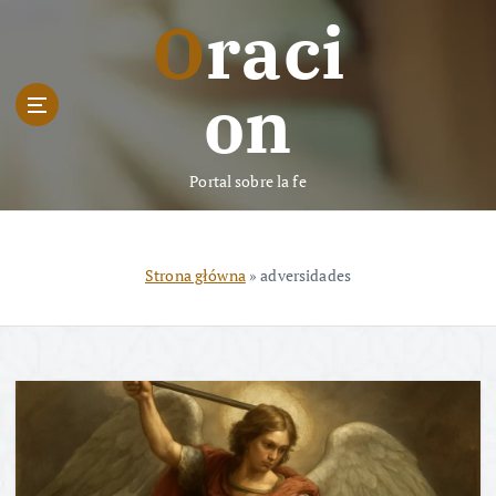
S
Oraci
k
i
p
on
t
o
c
Portal sobre la fe
o
n
t
e
Strona główna
»
adversidades
n
t