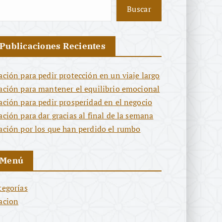
Buscar
Publicaciones Recientes
ación para pedir protección en un viaje largo
ación para mantener el equilibrio emocional
ación para pedir prosperidad en el negocio
ación para dar gracias al final de la semana
ación por los que han perdido el rumbo
Menú
tegorías
acion