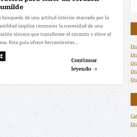
umilde
a búsqueda de una actitud interior marcada por la
umildad implica reconocer la necesidad de una
ración sincera que transforme el corazón y eleve el
lma. Esta guía ofrece herramientas…
Or
Or
Continuar
Or
leyendo
Or
Or
Ca
Or