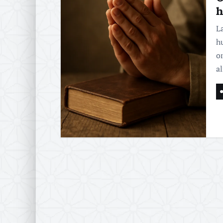
h
L
h
o
a