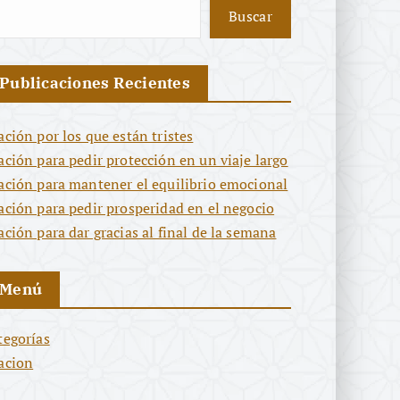
Buscar
Publicaciones Recientes
ación por los que están tristes
ación para pedir protección en un viaje largo
ación para mantener el equilibrio emocional
ación para pedir prosperidad en el negocio
ación para dar gracias al final de la semana
Menú
tegorías
acion