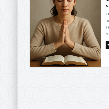
y
L
u
e
A