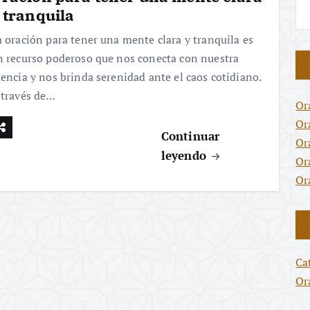
 tranquila
a oración para tener una mente clara y tranquila es
n recurso poderoso que nos conecta con nuestra
sencia y nos brinda serenidad ante el caos cotidiano.
 través de…
Or
Or
Continuar
Or
leyendo
Or
Or
Ca
Or