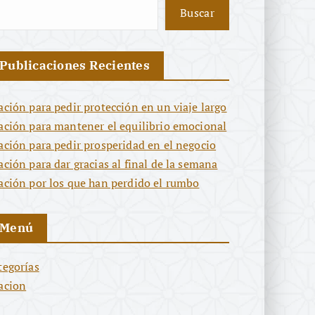
Buscar
Publicaciones Recientes
ación para pedir protección en un viaje largo
ación para mantener el equilibrio emocional
ación para pedir prosperidad en el negocio
ación para dar gracias al final de la semana
ación por los que han perdido el rumbo
Menú
tegorías
acion