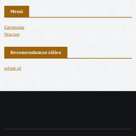
Menú
Categorías
Oracion
Recomendamos sitios
religie.pl