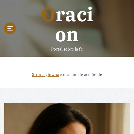
S
Oraci
k
i
p
on
t
o
c
Portal sobre la fe
o
n
t
e
Strona główna
»
oración de acción de
n
t