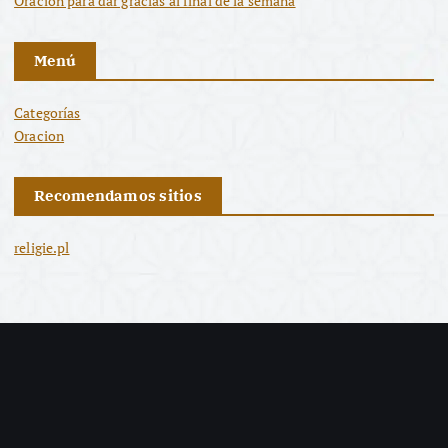
Oración para dar gracias al final de la semana
Menú
Categorías
Oracion
Recomendamos sitios
religie.pl