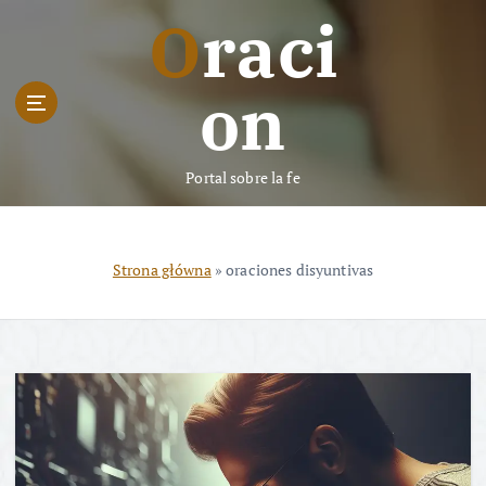
S
Oraci
k
i
p
on
t
o
c
Portal sobre la fe
o
n
t
e
Strona główna
»
oraciones disyuntivas
n
t