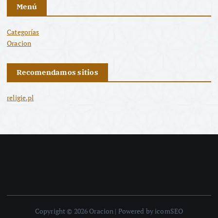
Menú
Categorías
Oracion
Recomendamos sitios
religie.pl
Copyright © 2026 Oracion | Powered by icomSEO