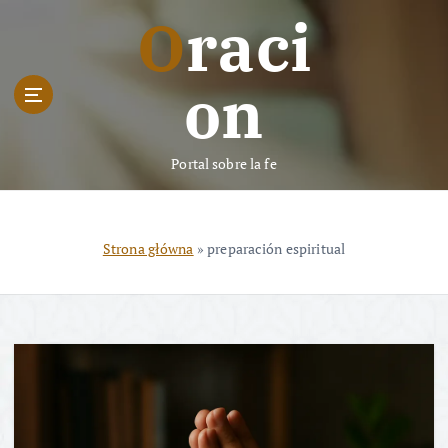
S
Oraci
k
i
p
on
t
o
c
Portal sobre la fe
o
n
t
e
Strona główna
»
preparación espiritual
n
t