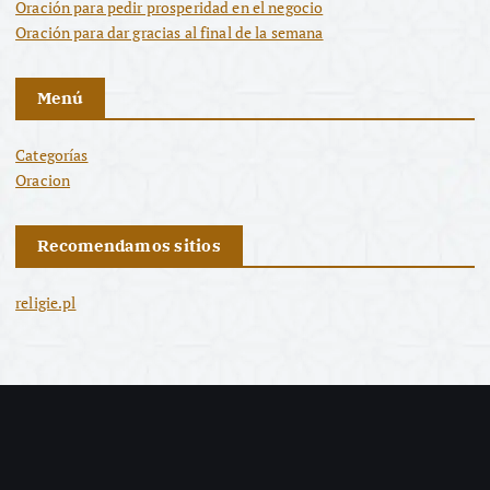
Oración para pedir prosperidad en el negocio
Oración para dar gracias al final de la semana
Menú
Categorías
Oracion
Recomendamos sitios
religie.pl