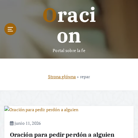
S
Oraci
k
i
p
on
t
o
c
Portal sobre la fe
o
n
t
e
Strona główna
»
repar
n
t
junio 11, 2026
Oración para pedir perdón a alguien