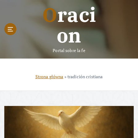
S
Oraci
k
i
p
on
t
o
c
Portal sobre la fe
o
n
t
e
Strona główna
»
tradición cristiana
n
t