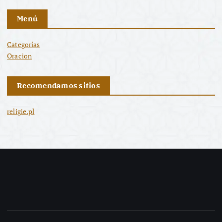
Menú
Categorías
Oracion
Recomendamos sitios
religie.pl