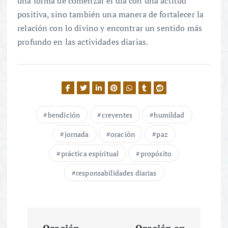
una forma de comenzar el día con una actitud
positiva, sino también una manera de fortalecer la
relación con lo divino y encontrar un sentido más
profundo en las actividades diarias.
bendición
creyentes
humildad
jornada
oración
paz
práctica espiritual
propósito
responsabilidades diarias
N