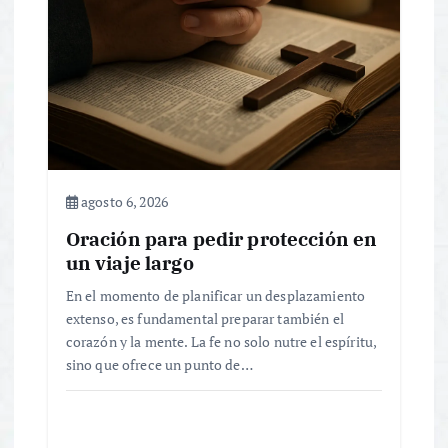
d
e
e
n
agosto 6, 2026
t
Oración para pedir protección en
r
un viaje largo
En el momento de planificar un desplazamiento
a
extenso, es fundamental preparar también el
corazón y la mente. La fe no solo nutre el espíritu,
d
sino que ofrece un punto de…
a