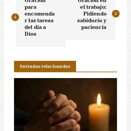
Oración
Oración en
a
para
el trabajo:
encomenda
Pidiendo
v
r las tareas
sabiduría y
del día a
paciencia
e
Dios
g
a
Entradas relacionadas
c
i
ó
n