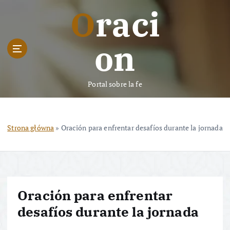
S
Oraci
k
i
p
on
t
o
c
Portal sobre la fe
o
n
t
e
Strona główna
»
Oración para enfrentar desafíos durante la jornada
n
t
Oración para enfrentar
desafíos durante la jornada