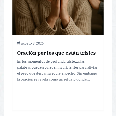
e
e
n
agosto 8, 2026
t
Oración por los que están tristes
r
En los momentos de profunda tristeza, las
palabras pueden parecer insuficientes para aliviar
a
el peso que descansa sobre el pecho. Sin embargo,
la oración se revela como un refugio donde…
d
a
s