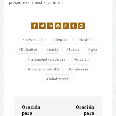
presente en nuestro camino.
adversidad
bienestar
desafíos
Dificultad
estrés
fuerza
guía
herramienta poderosa
oración
recurso invaluable
resiliencia
salud mental
N
Oración
Oración
a
para
para