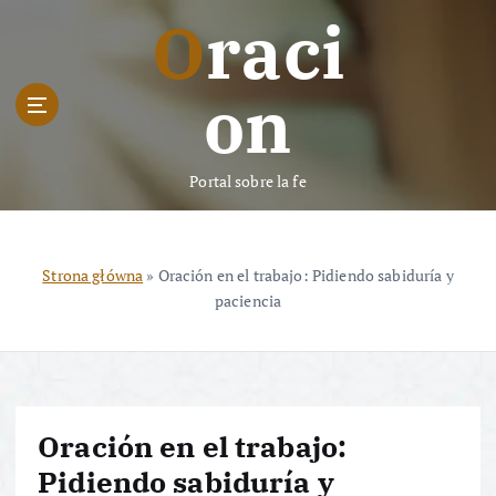
S
Oraci
k
i
p
on
t
o
c
Portal sobre la fe
o
n
t
e
Strona główna
»
Oración en el trabajo: Pidiendo sabiduría y
n
paciencia
t
Oración en el trabajo:
Pidiendo sabiduría y