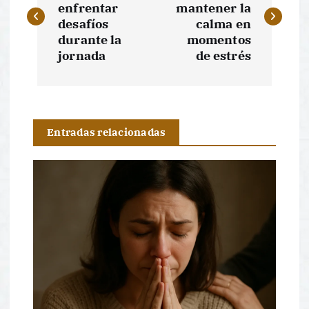
enfrentar
mantener la
v
desafíos
calma en
durante la
momentos
e
jornada
de estrés
g
a
Entradas relacionadas
c
i
ó
n
d