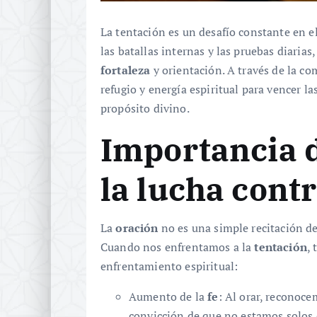
La tentación es un desafío constante en e
las batallas internas y las pruebas diarias
fortaleza
y orientación. A través de la c
refugio y energía espiritual para vencer l
propósito divino.
Importancia d
la lucha contr
La
oración
no es una simple recitación de
Cuando nos enfrentamos a la
tentación
,
enfrentamiento espiritual:
Aumento de la
fe
: Al orar, reconoc
convicción de que no estamos solos e