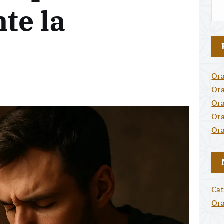
nte la
Ora
Ora
Ora
Ora
Ora
Cat
Or