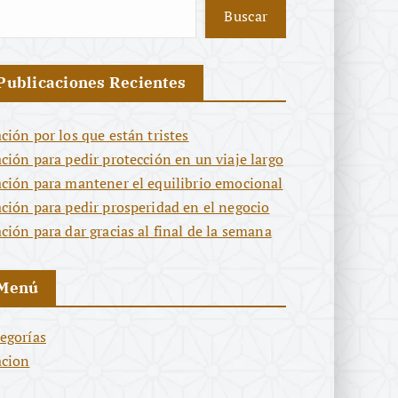
Buscar
Publicaciones Recientes
ción por los que están tristes
ción para pedir protección en un viaje largo
ción para mantener el equilibrio emocional
ción para pedir prosperidad en el negocio
ción para dar gracias al final de la semana
Menú
egorías
acion