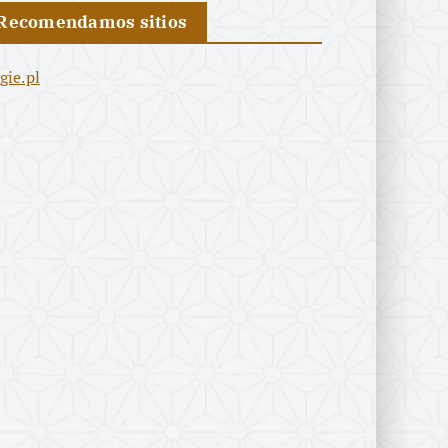
Recomendamos sitios
igie.pl