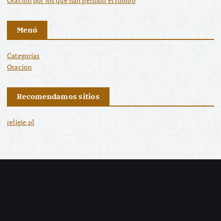
Oración por los que han perdido el rumbo
Menú
Categorías
Oracion
Recomendamos sitios
religie.pl