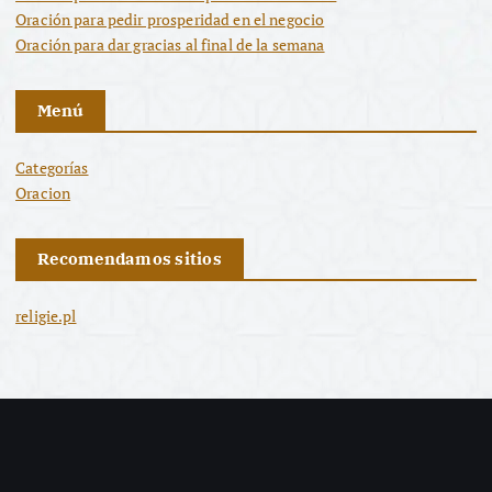
Oración para pedir prosperidad en el negocio
Oración para dar gracias al final de la semana
Menú
Categorías
Oracion
Recomendamos sitios
religie.pl