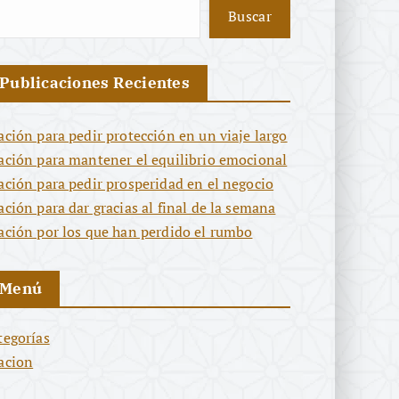
Buscar
Publicaciones Recientes
ación para pedir protección en un viaje largo
ación para mantener el equilibrio emocional
ación para pedir prosperidad en el negocio
ación para dar gracias al final de la semana
ación por los que han perdido el rumbo
Menú
tegorías
acion