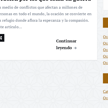
n medio de conflictos que afectan a millones de
ersonas en todo el mundo, la oración se convierte en
n refugio donde aflora la esperanza y la compasión.
ste artículo…
Or
Continuar
Or
leyendo
Or
Or
Or
Ca
Or