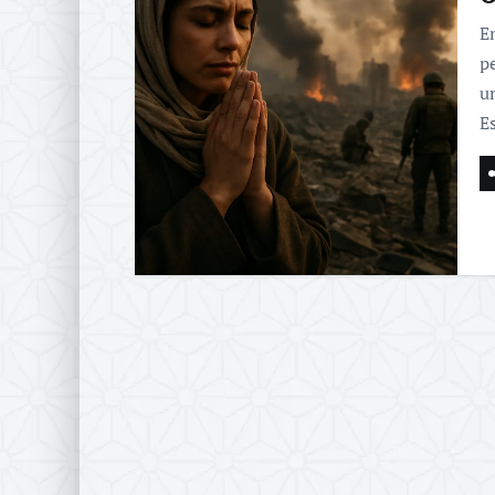
E
p
u
E