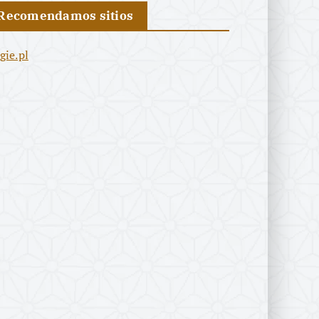
Recomendamos sitios
igie.pl