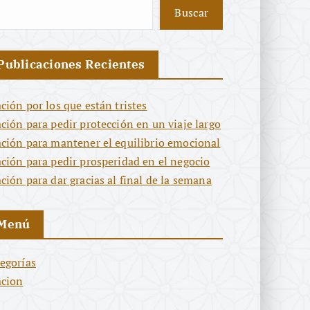
Buscar
Publicaciones Recientes
ción por los que están tristes
ción para pedir protección en un viaje largo
ción para mantener el equilibrio emocional
ción para pedir prosperidad en el negocio
ción para dar gracias al final de la semana
Menú
egorías
acion