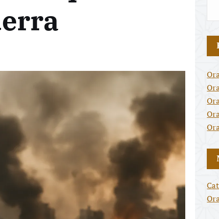
uerra
Ora
Ora
Ora
Ora
Ora
Cat
Or