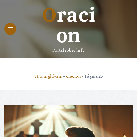
S
Oraci
k
i
p
on
t
o
c
Portal sobre la fe
o
n
t
e
Strona główna
»
oracion
»
Página 23
n
t