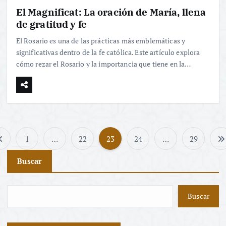
El Magnificat: La oración de María, llena
de gratitud y fe
El Rosario es una de las prácticas más emblemáticas y
significativas dentro de la fe católica. Este artículo explora
cómo rezar el Rosario y la importancia que tiene en la…
1
…
22
23
24
…
29
P
Buscar
a
g
Buscar
i